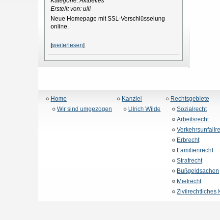
Kategorie: Aktuelles
Erstellt von: ulli
Neue Homepage mit SSL-Verschlüsselung
online.
[
weiterlesen
]
Home
Kanzlei
Rechtsgebiete
Wir sind umgezogen
Ulrich Wilde
Sozialrecht
Arbeitsrecht
Verkehrsunfallr
Erbrecht
Familienrecht
Strafrecht
Bußgeldsachen
Mietrecht
Zivilrechtliches