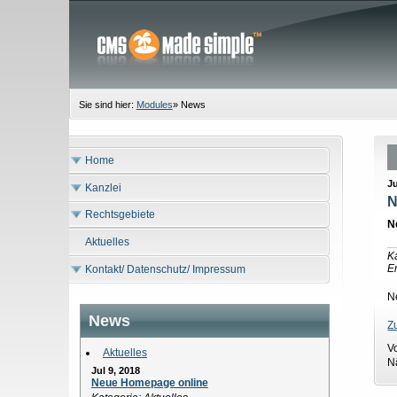
Sie sind hier:
Modules
»
News
Home
Ju
Kanzlei
N
Rechtsgebiete
N
Aktuelles
K
Er
Kontakt/ Datenschutz/ Impressum
N
News
Z
V
Aktuelles
N
Jul 9, 2018
Neue Homepage online