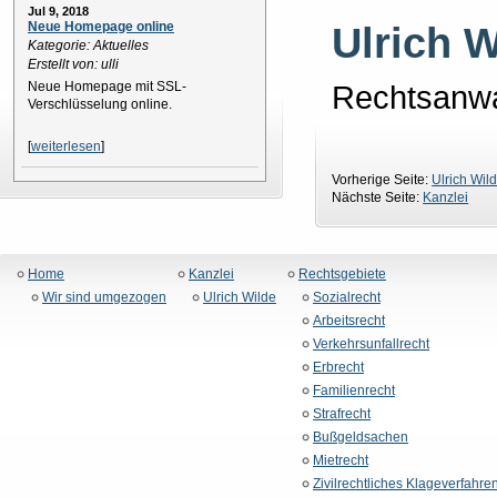
Jul 9, 2018
Neue Homepage online
Ulrich W
Kategorie: Aktuelles
Erstellt von: ulli
Rechtsanwal
Neue Homepage mit SSL-
Verschlüsselung online.
[
weiterlesen
]
Vorherige Seite:
Ulrich Wil
Nächste Seite:
Kanzlei
Home
Kanzlei
Rechtsgebiete
Wir sind umgezogen
Ulrich Wilde
Sozialrecht
Arbeitsrecht
Verkehrsunfallrecht
Erbrecht
Familienrecht
Strafrecht
Bußgeldsachen
Mietrecht
Zivilrechtliches Klageverfahre